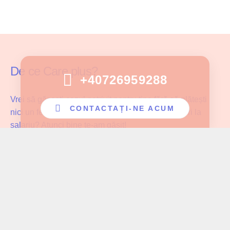
De ce Care plus?
+40726959288
Vrei să găsești cazul potrivit pentru tine fără să plătești
CONTACTAȚI-NE ACUM
nici un fel de comision și fără să faci compromisuri la
salariu? Atunci bine te-am găsit!
Care Plus se asigură că ingrijitoarele noastre lucrează cu
pacientul potrivit și au parte de înțelegerea și aprecierea
cuvenită muncii pe care o depun!