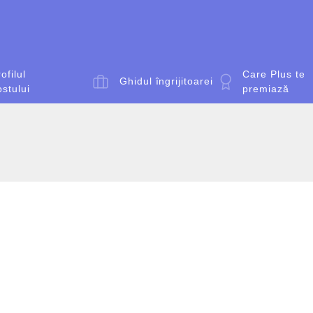
ofilul
Care Plus te
Ghidul îngrijitoarei
ostului
premiază