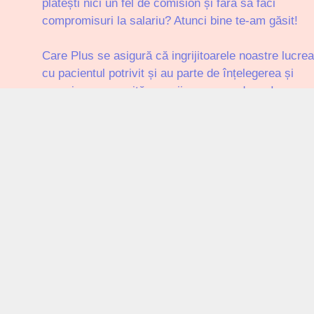
plătești nici un fel de comision și fără să faci
compromisuri la salariu? Atunci bine te-am găsit!
Care Plus se asigură că ingrijitoarele noastre lucre
cu pacientul potrivit și au parte de înțelegerea și
aprecierea cuvenită muncii pe care o depun!