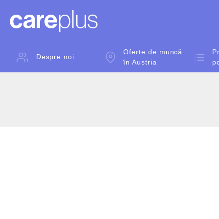
Oferte de muncă
Pr
Despre noi
în Austria
p
Skip
to
content