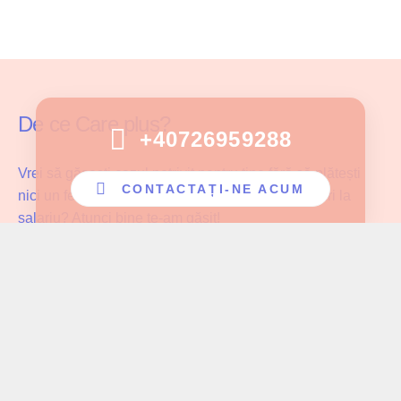
De ce Care plus?
+40726959288
Vrei să găsești cazul potrivit pentru tine fără să plătești
CONTACTAȚI-NE ACUM
nici un fel de comision și fără să faci compromisuri la
salariu? Atunci bine te-am găsit!
Care Plus se asigură că ingrijitoarele noastre lucrează cu
pacientul potrivit și au parte de înțelegerea și aprecierea
cuvenită muncii pe care o depun!