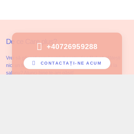
De ce Care plus?
+40726959288
Vrei să găsești cazul potrivit pentru tine fără să plătești
CONTACTAȚI-NE ACUM
nici un fel de comision și fără să faci compromisuri la
salariu? Atunci bine te-am găsit!
Care Plus se asigură că ingrijitoarele noastre lucrează cu
pacientul potrivit și au parte de înțelegerea și aprecierea
cuvenită muncii pe care o depun!