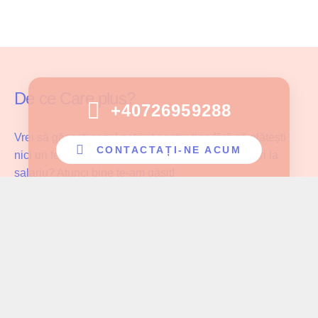
De ce Care plus?
+40726959288
Vrei să găsești cazul potrivit pentru tine fără să plătești
CONTACTAȚI-NE ACUM
nici un fel de comision și fără să faci compromisuri la
salariu? Atunci bine te-am găsit!
Care Plus se asigură că ingrijitoarele noastre lucrează cu
pacientul potrivit și au parte de înțelegerea și aprecierea
cuvenită muncii pe care o depun!