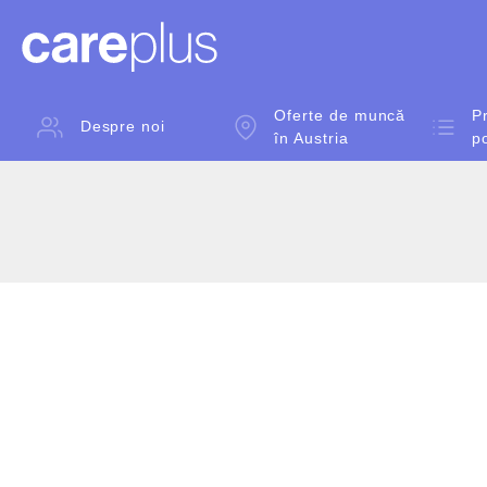
Oferte de muncă
Pr
Despre noi
în Austria
p
Skip
to
content