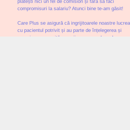
plătești nici un fel de comision și fără să faci
compromisuri la salariu? Atunci bine te-am găsit!
Care Plus se asigură că ingrijitoarele noastre lucre
cu pacientul potrivit și au parte de înțelegerea și
aprecierea cuvenită muncii pe care o depun!