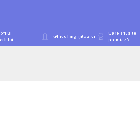
ofilul
Care Plus te
Ghidul îngrijitoarei
ostului
premiază