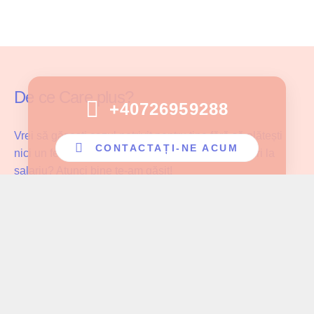
De ce Care plus?
+40726959288
Vrei să găsești cazul potrivit pentru tine fără să plătești
CONTACTAȚI-NE ACUM
nici un fel de comision și fără să faci compromisuri la
salariu? Atunci bine te-am găsit!
Care Plus se asigură că ingrijitoarele noastre lucrează cu
pacientul potrivit și au parte de înțelegerea și aprecierea
cuvenită muncii pe care o depun!