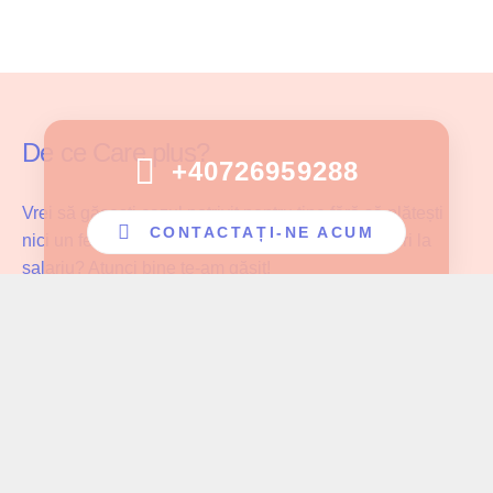
De ce Care plus?
+40726959288
Vrei să găsești cazul potrivit pentru tine fără să plătești
CONTACTAȚI-NE ACUM
nici un fel de comision și fără să faci compromisuri la
salariu? Atunci bine te-am găsit!
Care Plus se asigură că ingrijitoarele noastre lucrează cu
pacientul potrivit și au parte de înțelegerea și aprecierea
cuvenită muncii pe care o depun!