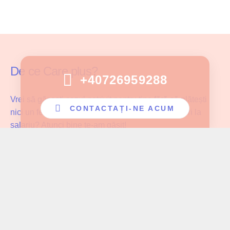
De ce Care plus?
+40726959288
Vrei să găsești cazul potrivit pentru tine fără să plătești
CONTACTAȚI-NE ACUM
nici un fel de comision și fără să faci compromisuri la
salariu? Atunci bine te-am găsit!
Care Plus se asigură că ingrijitoarele noastre lucrează cu
pacientul potrivit și au parte de înțelegerea și aprecierea
cuvenită muncii pe care o depun!