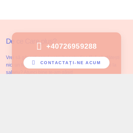
De ce Care plus?
+40726959288
Vrei să găsești cazul potrivit pentru tine fără să plătești
CONTACTAȚI-NE ACUM
nici un fel de comision și fără să faci compromisuri la
salariu? Atunci bine te-am găsit!
Care Plus se asigură că ingrijitoarele noastre lucrează cu
pacientul potrivit și au parte de înțelegerea și aprecierea
cuvenită muncii pe care o depun!